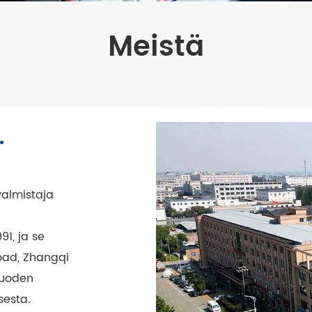
Meistä
.
valmistaja
91, ja se
oad, Zhangqi
 vuoden
sesta.