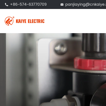
+86-574-63770709
panjiaying@cnkaiye.

