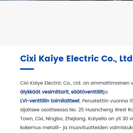
Cixi Kaiye Electric Co., Ltd
Cixi Kaiye Electric Co., Ltd. on ammattimainen 
älykkäät vesimittarit, säätöventtiilit
älykkäät vesimittarit, säätöventtiilit
älykkäät vesimittarit, säätöventtiilit
ja
LVI-venttiilin toimilaitteet
LVI-venttiilin toimilaitteet
LVI-venttiilin toimilaitteet
. Perustettiin vuonna 19
sijaitsee osoitteessa No. 25 Huancheng West R
Town, Cixi, Ningbo, Zhejiang. Kaiyella on yli 30
kokemus metalli- ja muovituotteiden valmistuk