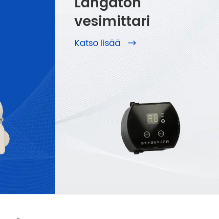
Langaton
vesimittari
Katso lisää
