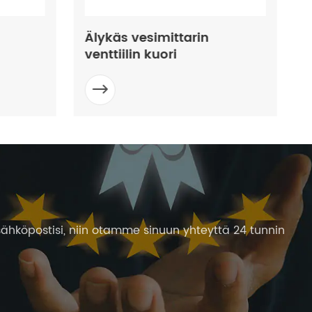
Älykäs vesimittarin
venttiilin kuori

ähköpostisi, niin otamme sinuun yhteyttä 24 tunnin