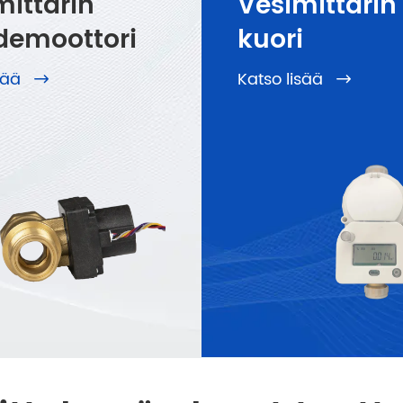
mittarin
Vesimittarin
demoottori
kuori
isää
Katso lisää

