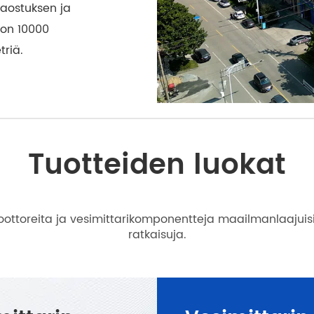
saostuksen ja
 on 10000
triä.
Tuotteiden luokat
oottoreita ja vesimittarikomponentteja maailmanlaajuisille
ratkaisuja.