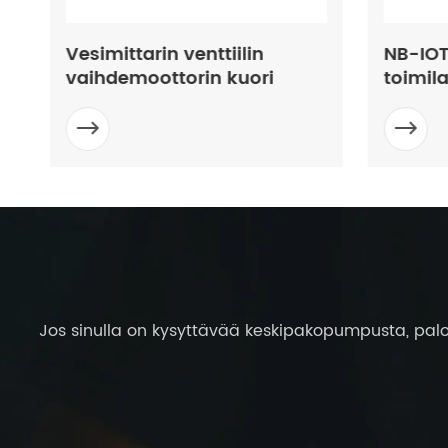
Vesimittarin venttiilin
NB-IOT
vaihdemoottorin kuori
toimila


Jos sinulla on kysyttävää keskipakopumpusta, palo