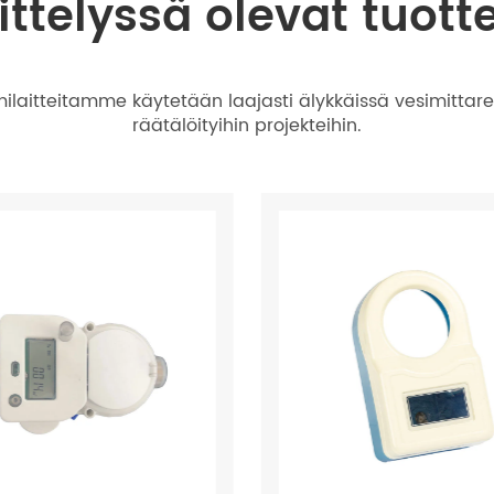
ittelyssä olevat tuott
laitteitamme käytetään laajasti älykkäissä vesimittareis
räätälöityihin projekteihin.